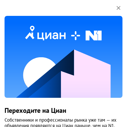
Мы используем куки-файлы.
Соглашение об
использовании
Продажа трехкомнатных квартир
в микрорайоне Чурилово
в Челябинске
17 объяв.
1
/
2
2
Переходите на Циан
Собственники и профессионалы рынка уже там — их
объявления появляются на Циан раньше, чем на N1.