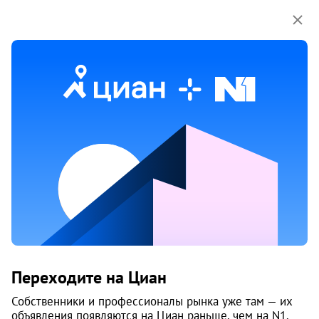
Мы используем куки-файлы.
Соглашение об
использовании
Продажа квартир в микрорайоне
Северо-Запад в Челябинске
225 объяв.
1
/
2
1
Переходите на Циан
Собственники и профессионалы рынка уже там — их
объявления появляются на Циан раньше, чем на N1.