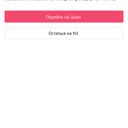
Чистая продажа
Рассчитать ипотеку
Перейти на Циан
Остаться на N1
Коттедж
Этажей
1
Площадь участка
6.6 соток
Общая площадь
85 м²
Еще 2 параметра
Карта
Панорама