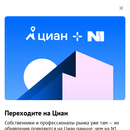
Мы используем куки-файлы.
Соглашение об
использовании
1 / 18
24 апр
Обн. 29 июля
19
Продам дом, Малиновка, 31
Переходите на Циан
Малиновка
Собственники и профессионалы рынка уже там — их
8 400 000 ₽
98 824 ₽ за м²
объявления появляются на Циан раньше, чем на N1.