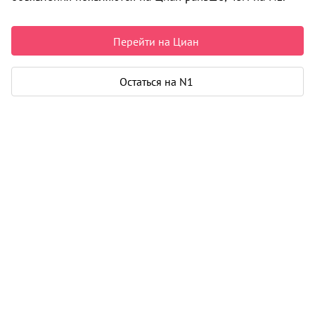
6 500 000 ₽
100 000 ₽ за м²
Чистая продажа
Перейти на Циан
Рассчитать ипотеку
Остаться на N1
Коттедж
Этажей
1
Площадь участка
6 соток
Общая площадь
65 м²
Еще 2 параметра
Карта
Панорама