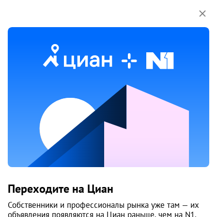
Мы используем куки-файлы.
Соглашение об
использовании
2 апр
Обн. 1 июля
25
Продам дом, Сельский 4-й переулок, 8
Переходите на Циан
Ленинский район, КПЗиС
Челябинск
Собственники и профессионалы рынка уже там — их
объявления появляются на Циан раньше, чем на N1.