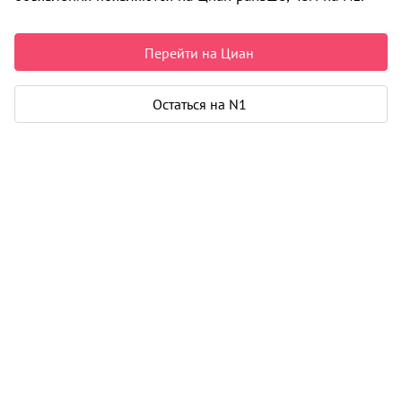
12 200 000 ₽
89 706 ₽ за м²
Чистая продажа
Перейти на Циан
Рассчитать ипотеку
Остаться на N1
Коттедж
Этажей
2
Площадь участка
11.7 соток
Общая площадь
136 м²
Еще 3 параметра
Карта
Панорама