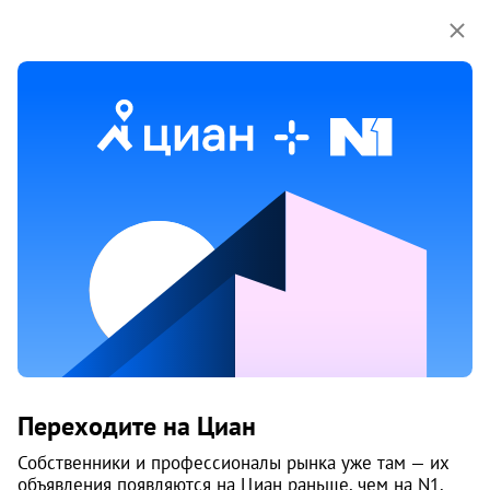
Мы используем куки-файлы.
Соглашение об
использовании
1 / 4
26 мар
Обн. 26 мар
18
Продам дом, Комбайнерская, 15
Переходите на Циан
Ленинский район, КПЗиС
Челябинск
Собственники и профессионалы рынка уже там — их
объявления появляются на Циан раньше, чем на N1.