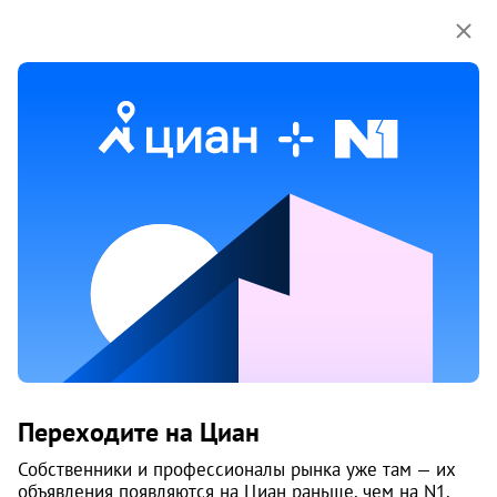
Мы используем куки-файлы.
Соглашение об
использовании
Аренда квартир в Челябинске
3174 объяв.
1
/
1
1
Переходите на Циан
Собственники и профессионалы рынка уже там — их
объявления появляются на Циан раньше, чем на N1.