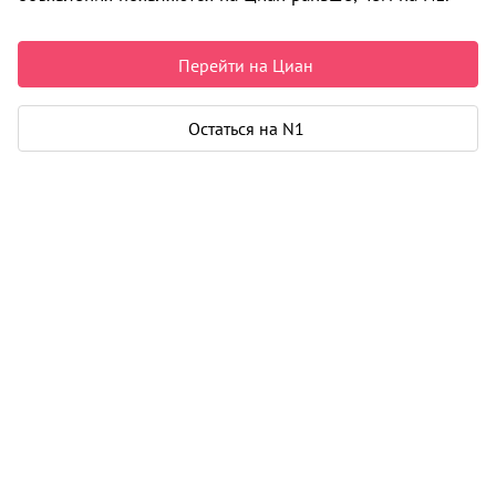
0 объявлений
Перейти на Циан
Может быть полезно
Остаться на N1
Ипотека
Узнайте за 10 минут, какой кредит вам
одобрят банки
Подбор риелтора
Риелтор поможет купить или продать
любую недвижимость