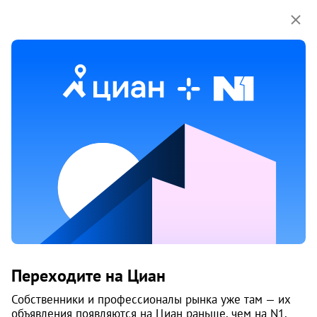
Мы используем куки-файлы.
Соглашение об
использовании
Продажа квартир на улице
Нефтебазовая в Челябинске
23 объяв.
1
/
9
Переходите на Циан
Собственники и профессионалы рынка уже там — их
объявления появляются на Циан раньше, чем на N1.