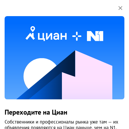
Мы используем куки-файлы.
Соглашение об
использовании
Продажа квартир в микрорайоне
ДК «Смена» в Челябинске
56 объяв.
1
/
1
7
Переходите на Циан
Собственники и профессионалы рынка уже там — их
объявления появляются на Циан раньше, чем на N1.