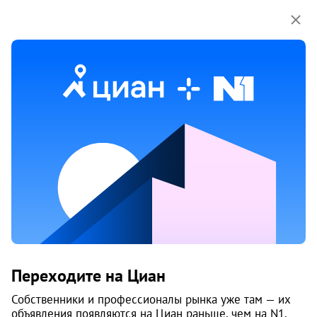
Мы используем куки-файлы.
Соглашение об
использовании
Продажа домов, коттеджей
в Металлургическом районе районе
в Челябинске
37 объяв.
1
/
3
2
Переходите на Циан
Собственники и профессионалы рынка уже там — их
объявления появляются на Циан раньше, чем на N1.