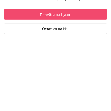
Срок сдачи
IV-2024 г.
Построено домов
1
Перейти на Циан
Класс
эконом
Остаться на N1
Материал
кирпич
Цены на квартиры
От застройщика
Все
Нет подходящих объявлений
Описание
Новый жилой комплекс «Равный» от застройщика
«Бетотек» расположен по адресу: г. Челябинск, по ул.