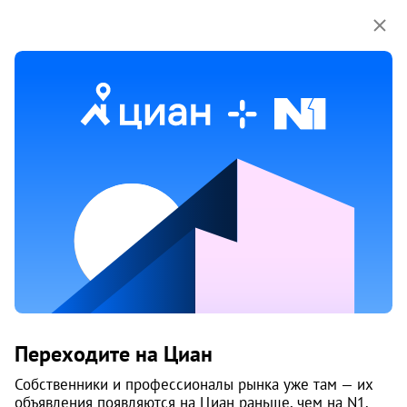
Мы используем куки-файлы.
Соглашение об
использовании
Жилой комплекс «Равный»
Переходите на Циан
Челябинск
Собственники и профессионалы рынка уже там — их
объявления появляются на Циан раньше, чем на N1.