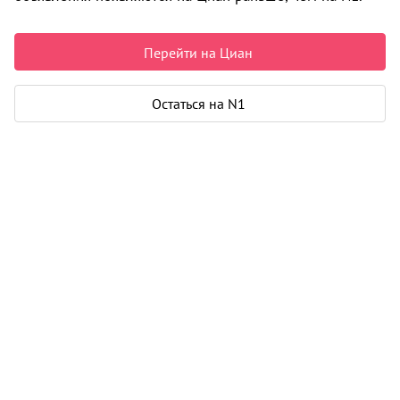
Срок сдачи
IV-2025 г.
Перейти на Циан
Построено домов
1
Класс
комфорт
Остаться на N1
Материал
панель
Цены на квартиры
2
147 601
/м
От застройщика
Все
2
1-к от 37 м
9
6 190 000
2
2-к от 55 м
2
8 175 000
2
3-к от 67 м
2
10 200 000