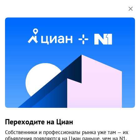
Мы используем куки-файлы.
Соглашение об
использовании
Дом на Артиллерийской
Переходите на Циан
Тракторозаводский район
Собственники и профессионалы рынка уже там — их
Челябинск
объявления появляются на Циан раньше, чем на N1.