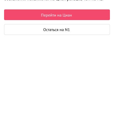
7 350 000 ₽
115 931 ₽ за м²
Чистая продажа
Перейти на Циан
Рассчитать ипотеку
Остаться на N1
Квартира
Общая площадь
63 м²
Жилая площадь
34 м²
Площадь кухни
16 м²
Балкон
1
Дом
Год постройки
2007
Этаж
5 из 10
Материал дома
панель