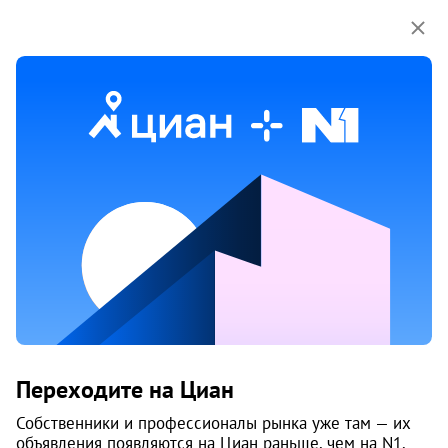
Мы используем куки-файлы.
Соглашение об
использовании
3 июня
Обн. 24 июня
2
Продам 2-к, Южноуральская, 21
Переходите на Циан
Тракторозаводский район, Северо-Восток
Челябинск
Собственники и профессионалы рынка уже там — их
объявления появляются на Циан раньше, чем на N1.