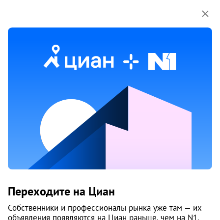
Мы используем куки-файлы.
Соглашение об
использовании
3 июня
Обн. 10 июня
4
Продам 1-к, Молодогвардейцев, 54
Переходите на Циан
Калининский район, 22-й микрорайон
Челябинск
Собственники и профессионалы рынка уже там — их
объявления появляются на Циан раньше, чем на N1.