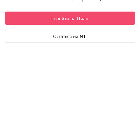
4 100 000 ₽
111 111 ₽ за м²
Чистая продажа
Перейти на Циан
Рассчитать ипотеку
Остаться на N1
Квартира
Общая площадь
36 м²
Жилая площадь
19 м²
Площадь кухни
7 м²
Еще 2 параметра
Дом
Год постройки
1977
Этаж
7 из 9
Материал дома
панель