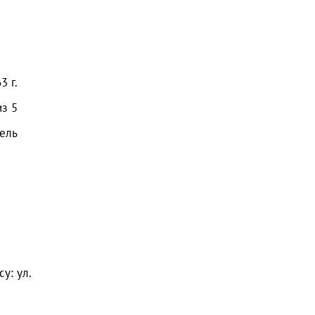
63
г.
из
5
ель
у: ул.