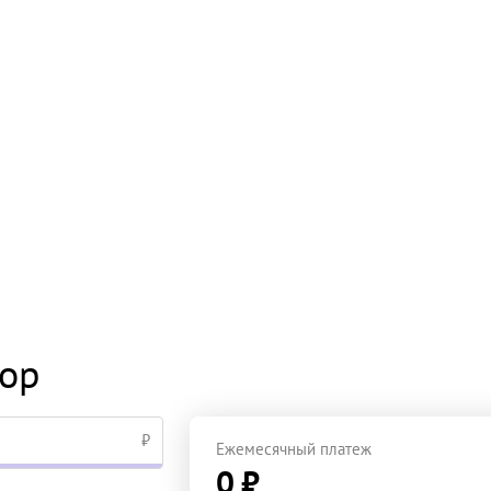
тор
₽
Ежемесячный платеж
0 ₽