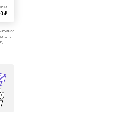
дита
0 ₽
ьих-либо
ета, не
е,