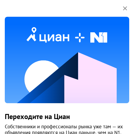
Мы используем куки-файлы.
Соглашение об
использовании
2 июня
Обн. 26 июня
18
Продам 2-к, Кронштадтская, 19а
Переходите на Циан
Ленинский район, ЧТПЗ
Челябинск
Собственники и профессионалы рынка уже там — их
объявления появляются на Циан раньше, чем на N1.