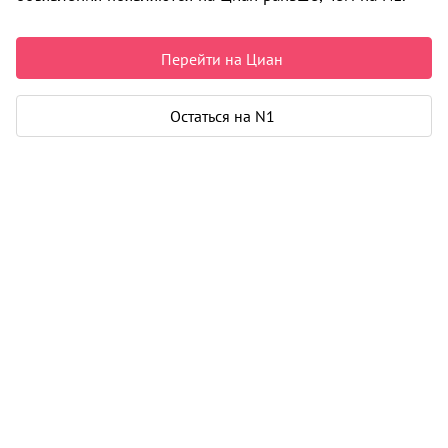
6 200 000 ₽
109 155 ₽ за м²
Чистая продажа
Перейти на Циан
Рассчитать ипотеку
Остаться на N1
Квартира
Общая площадь
56 м²
Жилая площадь
38 м²
Площадь кухни
9 м²
Балкон
1
Дом
Год постройки
2012
Этаж
5 из 10
Материал дома
панель