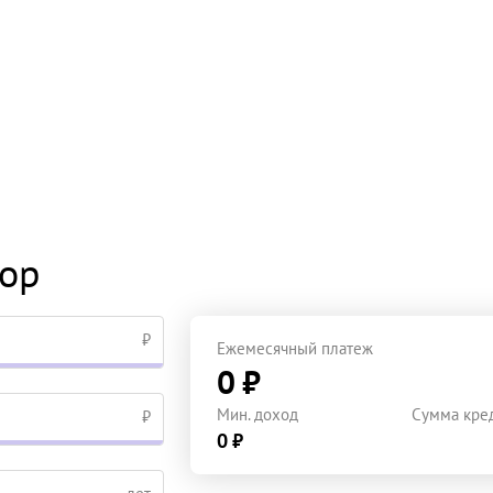
тор
₽
Ежемесячный платеж
0 ₽
Мин. доход
Сумма кре
₽
0 ₽