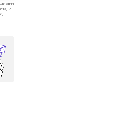
ьих-либо
ета, не
е,