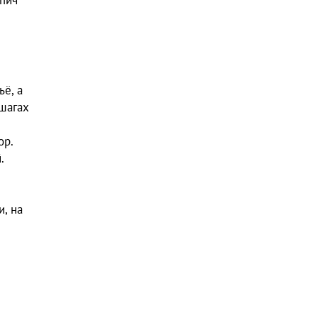
пич
ё, а
 шагах
ор.
.
, на