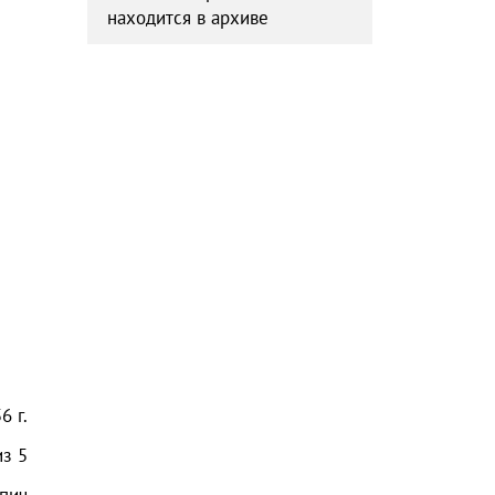
находится в архиве
56
г.
из
5