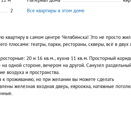
11
м
Материал дома
кир
2
Все квартиры в этом доме
 квартиру в самом центре Челябинска! Это не просто жиль
его плюсами: театры, парки, рестораны, скверы, всё в двух
осторные: 20 и 16 кв.м., кухня 11 кв.м. Просторный корид
е на одной стороне, вечером на другой. Санузел раздельный
ие воздуха и пространства.
ва к проживанию, но при желании вы можете сделать
влены железная входная дверь, евроокна, натяжные потолки
янные.