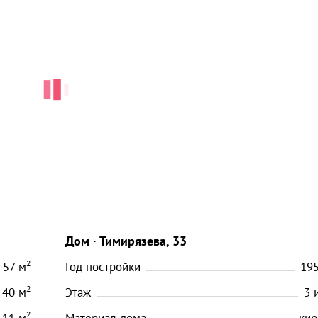
Дом
Тимирязева, 33
2
57
м
Год постройки
19
2
40
м
Этаж
3
2