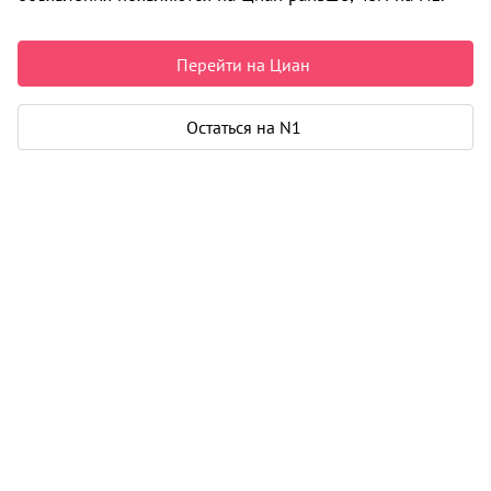
6 320 000 ₽
142 986 ₽ за м²
Чистая продажа
Перейти на Циан
Рассчитать ипотеку
Остаться на N1
Квартира
Общая площадь
44 м²
Жилая площадь
28 м²
Площадь кухни
6 м²
Балкон
1
Дом
Год постройки
1961
Этаж
4 из 5
Материал дома
кирпич