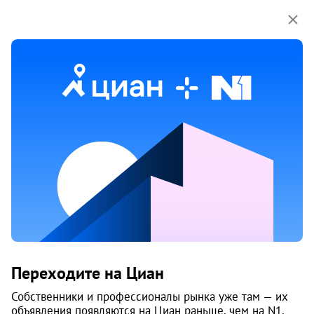
Мы используем куки-файлы.
Соглашение об
использовании
2 июня
Обн. 3 июня
3
Продам 2-к, Телевизионная, 1
Переходите на Циан
Советский район, Центр
Челябинск
Собственники и профессионалы рынка уже там — их
объявления появляются на Циан раньше, чем на N1.