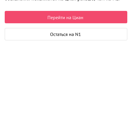
1 880 000 ₽
62 667 ₽ за м²
Чистая продажа
Перейти на Циан
Рассчитать ипотеку
Остаться на N1
Квартира
Общая площадь
30 м²
Жилая площадь
17 м²
Площадь кухни
8 м²
Дом
Год постройки
1960
Этаж
2 из 2
Материал дома
кирпич
Карта
Панорама