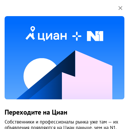
Мы используем куки-файлы.
Соглашение об
использовании
1 / 7
2 июня
Обн. 1 авг
4
Продам 1-к, Молодогвардейская, 1
Переходите на Циан
Советский район, Фёдоровка
Челябинск
Собственники и профессионалы рынка уже там — их
объявления появляются на Циан раньше, чем на N1.