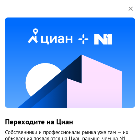
Мы используем куки-файлы.
Соглашение об
использовании
1 / 4
1 июня
Обн. 1 июня
14
Продам 2-к, Сулимова, 94б
Переходите на Циан
Советский район, Центр
Челябинск
Собственники и профессионалы рынка уже там — их
объявления появляются на Циан раньше, чем на N1.