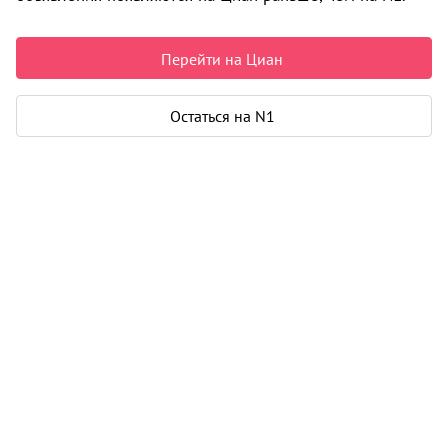
4 900 000 ₽
118 072 ₽ за м²
Чистая продажа
Перейти на Циан
Рассчитать ипотеку
Остаться на N1
Квартира
Общая площадь
41 м²
Жилая площадь
20 м²
Площадь кухни
8 м²
Балкон
1
Дом
Год постройки
1969
Этаж
3 из 5
Материал дома
кирпич