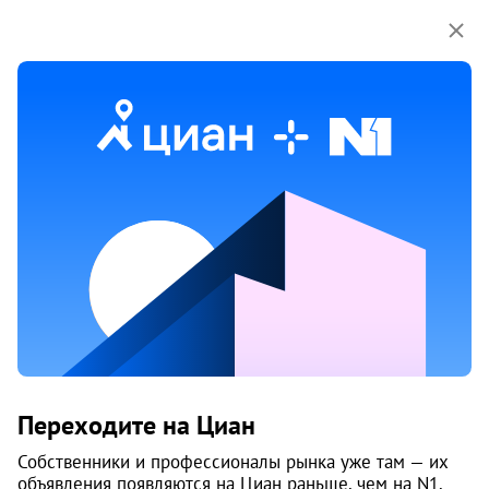
Мы используем куки-файлы.
Соглашение об
использовании
1 июня
Обн. 5 июня
2
Продам 2-к, Елькина, 92а
Переходите на Циан
Советский район, Центр
Челябинск
Собственники и профессионалы рынка уже там — их
объявления появляются на Циан раньше, чем на N1.