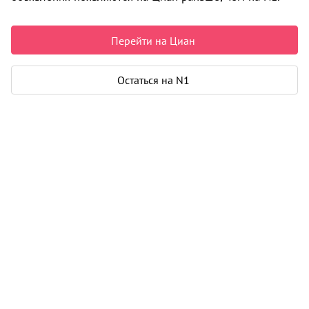
5 499 000 ₽
120 328 ₽ за м²
Чистая продажа
Перейти на Циан
Рассчитать ипотеку
Остаться на N1
Квартира
Общая площадь
45 м²
Жилая площадь
37 м²
Площадь кухни
6 м²
Дом
Год постройки
1964
Этаж
2 из 5
Материал дома
кирпич
Карта
Панорама