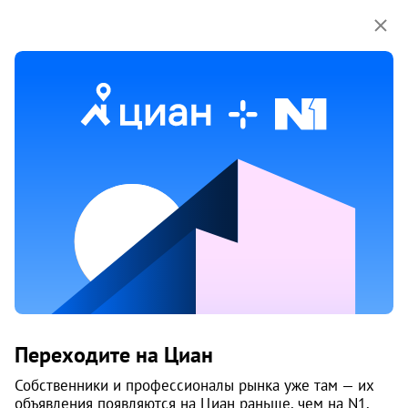
Мы используем куки-файлы.
Соглашение об
использовании
20 мая
Обн. 24 мая
4
Сдам 2-к, Энгельса, 4
Переходите на Циан
Центральный район, Центр
Западный луч
Собственники и профессионалы рынка уже там — их
Челябинск
объявления появляются на Циан раньше, чем на N1.