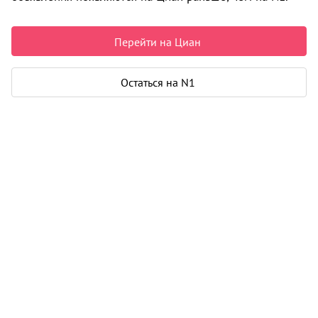
55 000 ₽ в месяц
Перейти на Циан
Квартира
Остаться на N1
Общая площадь
65 м²
Жилая площадь
34 м²
Площадь кухни
12 м²
Дом
Год постройки
2023
Этаж
2 из 24
Материал дома
монолит
Карта
Панорама