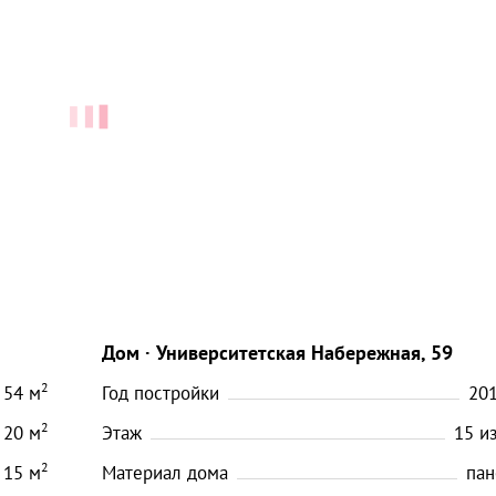
Дом
Университетская Набережная, 59
2
54
м
Год постройки
20
2
20
м
Этаж
15
и
2
15
м
Материал дома
пан