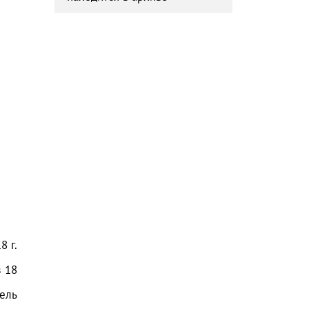
18
г.
з
18
ель