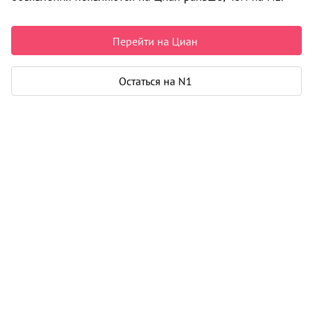
Челябинск
35 000 ₽ в месяц
Перейти на Циан
Остаться на N1
Квартира
Общая площадь
58 м²
Жилая площадь
40 м²
Площадь кухни
5 м²
Дом
Год постройки
2023
Этаж
6 из 20
Материал дома
панель
Карта
Панорама