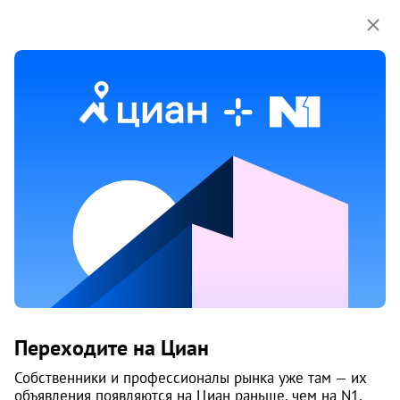
Мы используем куки-файлы.
Соглашение об
использовании
20 мая
Обн. 13 июня
4
Сдам 2-к, Университетская
Набережная, 109
Переходите на Циан
Калининский район, Академ Риверсайд
Собственники и профессионалы рынка уже там — их
Жилой комплекс «Академ-Riverside»
объявления появляются на Циан раньше, чем на N1.