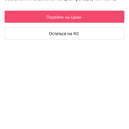
25 000 ₽ в месяц
Перейти на Циан
Квартира
Остаться на N1
Общая площадь
46 м²
Жилая площадь
28 м²
Площадь кухни
9 м²
Лоджия
1
Дом
Год постройки
2013
Этаж
8 из 11
Материал дома
монолит
Карта
Панорама