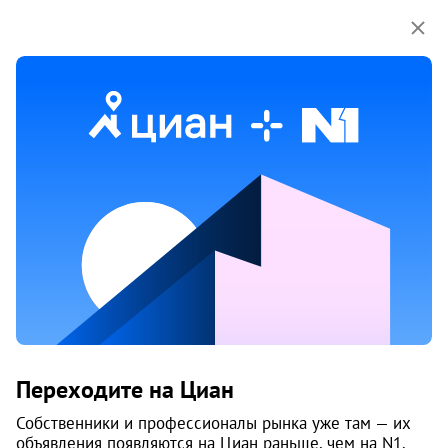
Мы используем куки-файлы.
Соглашение об
использовании
18 мая
Обн. 24 июня
10
Сдам 2-к, 250-летия Челябинска, 75а
Переходите на Циан
Центральный район, Тополиная аллея
Челябинск
Собственники и профессионалы рынка уже там — их
объявления появляются на Циан раньше, чем на N1.