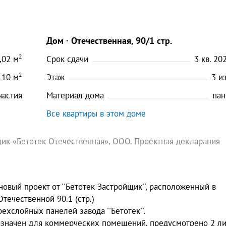
Дом
Отечественная, 90/1 стр.
2
,02
м
Срок сдачи
3 кв. 202
2
10
м
Этаж
3
и
частия
Материал дома
пан
Все квартиры в этом доме
ик «Бетотек Отечественная», ООО. Проектная декларация
новый проект от ''Бетотек Застройщик'', расположенный в
течественной 90.1 (стр.)
ехслойных панелей завода ''Бетотек''.
назначен для коммерческих помещений, предусмотрено 2 ли