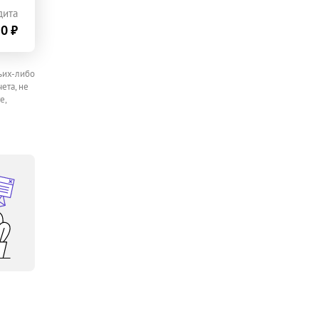
дита
0 ₽
ьих-либо
ета, не
е,