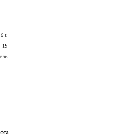
6 г.
з
15
ель
фта.