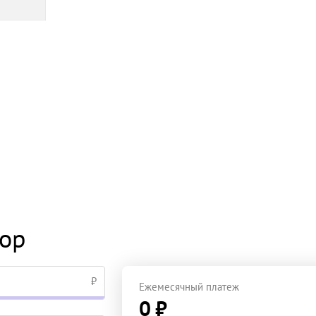
тор
₽
Ежемесячный платеж
0 ₽