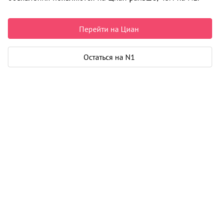
3 675 000 ₽
150 000 ₽ за м²
Чистая продажа
Перейти на Циан
Рассчитать ипотеку
Остаться на N1
Квартира
Общая площадь
24 м²
Площадь кухни
5 м²
Дом
Этаж
10 из 10
Материал дома
монолит
Карта
Панорама