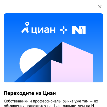
13 мая
Обн. 5 июня
3
Продам 1-к, Молодогвардейцев, 34
Переходите на Циан
Курчатовский район, 6-й микрорайон
Челябинск
Собственники и профессионалы рынка уже там — их
объявления появляются на Циан раньше, чем на N1.