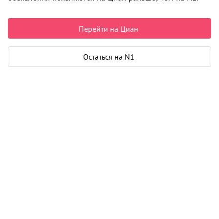
6 200 000 ₽
125 000 ₽ за м²
Чистая продажа
Перейти на Циан
Рассчитать ипотеку
Остаться на N1
Квартира
Общая площадь
49 м²
Площадь кухни
5 м²
Дом
Этаж
10 из 10
Материал дома
монолит
Карта
Панорама