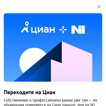
Мы используем куки-файлы.
Соглашение об
использовании
13 мая
Обн. 5 авг
10
Продам 2-к, Молодогвардейцев, 34
Переходите на Циан
Курчатовский район, 6-й микрорайон
Челябинск
Собственники и профессионалы рынка уже там — их
объявления появляются на Циан раньше, чем на N1.