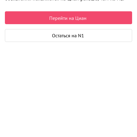
Челябинск
22 000 ₽ в месяц
Перейти на Циан
Остаться на N1
Квартира
Общая площадь
24 м²
Жилая площадь
24 м²
Тип квартиры
студия
Балкон
1
Дом
Год постройки
2019
Этаж
3 из 21
Материал дома
панель