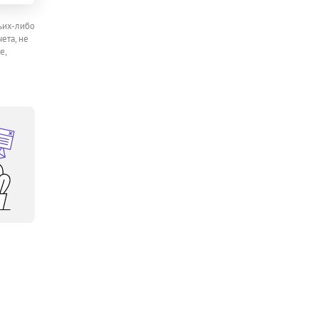
ьих-либо
ета, не
е,