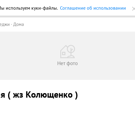
ы используем куки-файлы.
Соглашение об использовании
ройки
Журнал
Еще
теджи
Дома
Нет фото
я ( жз Колющенко )