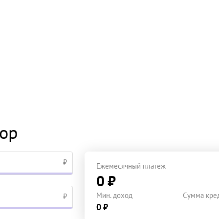
тор
₽
Ежемесячный платеж
0 ₽
Мин. доход
Сумма кре
₽
0 ₽