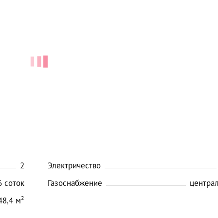
2
Электричество
6
соток
Газоснабжение
центра
2
48,4
м