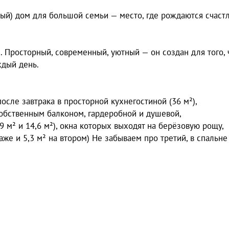
ный) дом для большой семьи — место, где рождаются счаст
й. Просторный, современный, уютный — он создан для того,
ждый день.
осле завтрака в просторной кухнегостиной (36 м²),
 собственным балконом, гардеробной и душевой,
9 м² и 14,6 м²), окна которых выходят на берёзовую рощу,
аже и 5,3 м² на втором) Не забываем про третий, в спальне