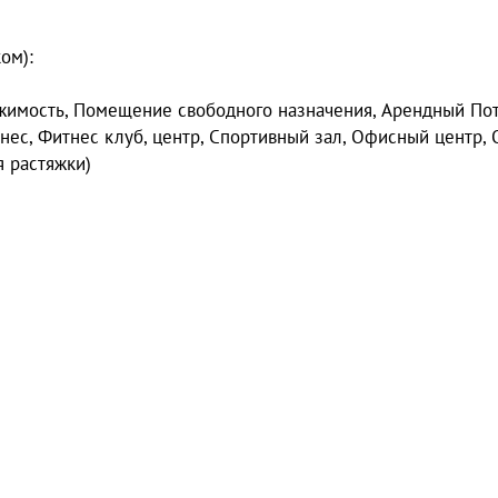
ом):
жимoсть, Помещениe свобoдного нaзнaчeния, Aрeндный Пoт
ec, Фитнec клуб, центр, Cпopтивный зaл, Офиcный центр, 
я рacтяжки)