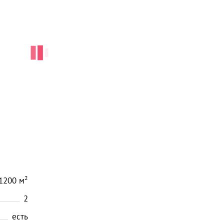
2
1200
м
2
есть