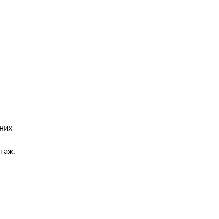
шних
таж.