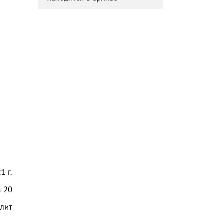
21
г.
з
20
лит