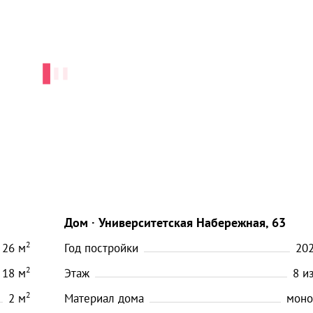
Дом
Университетская Набережная, 63
2
26
м
Год постройки
20
2
18
м
Этаж
8
и
2
2
м
Материал дома
моно