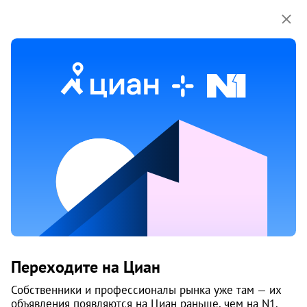
Мы используем куки-файлы.
Соглашение об
использовании
1 / 28
1 апр
Обн. 6 авг
8
Продам 2-к, Шенкурская, 3
Переходите на Циан
Калининский район, Кирсарай
Челябинск
Собственники и профессионалы рынка уже там — их
объявления появляются на Циан раньше, чем на N1.