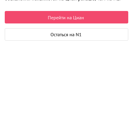
6 300 000 ₽
124 016 ₽ за м²
Чистая продажа
Перейти на Циан
Рассчитать ипотеку
Остаться на N1
Квартира
Общая площадь
50 м²
Жилая площадь
32 м²
Площадь кухни
8 м²
Балкон
1
Дом
Год постройки
1979
Этаж
8 из 9
Материал дома
панель