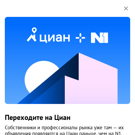
Мы используем куки-файлы.
Соглашение об
использовании
1 апр
Обн. 14 мая
10
Сдам 1-к, 40-летия Победы, 9а
Переходите на Циан
Курчатовский район, Александровский
Жилой комплекс «Александровский»
Собственники и профессионалы рынка уже там — их
Челябинск
объявления появляются на Циан раньше, чем на N1.