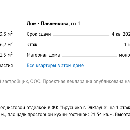
Дом
Павленкова, гп 1
2
3,3
м
Срок сдачи
4 кв. 202
2
6,7
м
Этаж
1
2
1,5
м
Материал дома
моно
частия
Все квартиры в этом доме
 застройщик, ООО. Проектная декларация опубликована на
дчистовой отделкой в ЖК ''Брусника в Эльтауне'' на 1 этаж
.м., площадь просторной кухни-гостиной: 21.54 кв.м. Высот