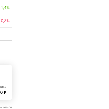
11,4
%
+
0,8
%
дита
0 ₽
ьих-либо