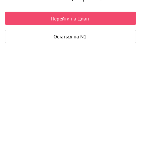
520 000 ₽ в месяц
800 ₽ за м²
Перейти на Циан
Параметры
Остаться на N1
Этаж
1
Общая площадь
650 м²
Карта
Панорама