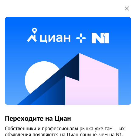
Мы используем куки-файлы.
Соглашение об
использовании
1 / 16
10 фев
Обн. 7 авг
6
Сдам торговые площади,
Новоградская, 3а
Переходите на Циан
Терема
Собственники и профессионалы рынка уже там — их
объявления появляются на Циан раньше, чем на N1.