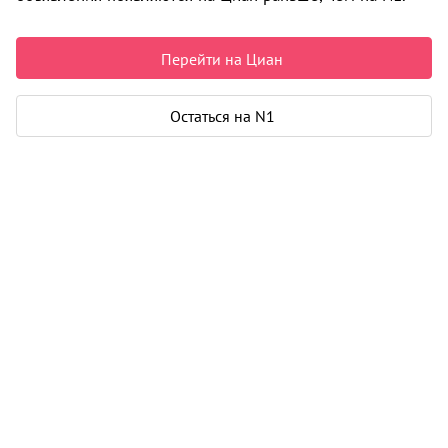
5 290 000 ₽
220 417 ₽ за м²
Чистая продажа
Перейти на Циан
Рассчитать ипотеку
Остаться на N1
Квартира
Общая площадь
24 м²
Жилая площадь
20 м²
Тип квартиры
студия
Лоджия
1
Дом
Этаж
14 из 18
Карта
Панорама