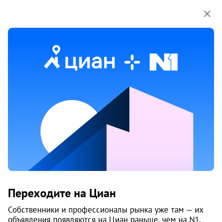
Мы используем куки-файлы.
Соглашение об
использовании
15 апр 2025
Обн. 25 мая
20
Продам 1-к, 250-летия Челябинска, 33
Переходите на Циан
Калининский район, 29-й микрорайон
Челябинск
Собственники и профессионалы рынка уже там — их
объявления появляются на Циан раньше, чем на N1.