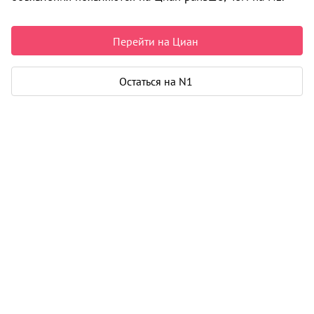
11 888 888 ₽
237 778 ₽ за м²
Перейти на Циан
Параметры
Остаться на N1
Этаж
1
Общая площадь
50 м²
Карта
Панорама