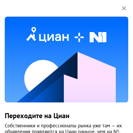
Мы используем куки-файлы.
Соглашение об
использовании
1 / 14
3 апр 2025
Обн. 2 авг
22
Продам универсальное помещение,
Ворошилова, 37
Переходите на Циан
Курчатовский район, 6-й микрорайон
Собственники и профессионалы рынка уже там — их
Челябинск
объявления появляются на Циан раньше, чем на N1.