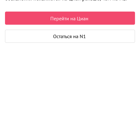
500 000 ₽
Перейти на Циан
Параметры
Остаться на N1
Общая площадь
18 м²
Карта
Панорама