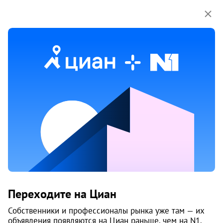
Мы используем куки-файлы.
Соглашение об
использовании
28 июня 2024
Обн. 7 июля
109
Продам капитальный гараж,
Молодогвардейцев, 1/6
Переходите на Циан
Курчатовский район
Собственники и профессионалы рынка уже там — их
Челябинск
объявления появляются на Циан раньше, чем на N1.