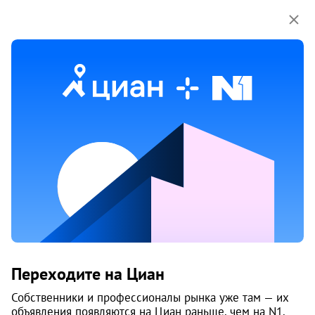
Мы используем куки-файлы.
Соглашение об
использовании
Аренда трехкомнатных квартир
на улице Маршала Чуйкова
в Челябинске
1 объяв.
1
/
3
8
Переходите на Циан
Собственники и профессионалы рынка уже там — их
объявления появляются на Циан раньше, чем на N1.