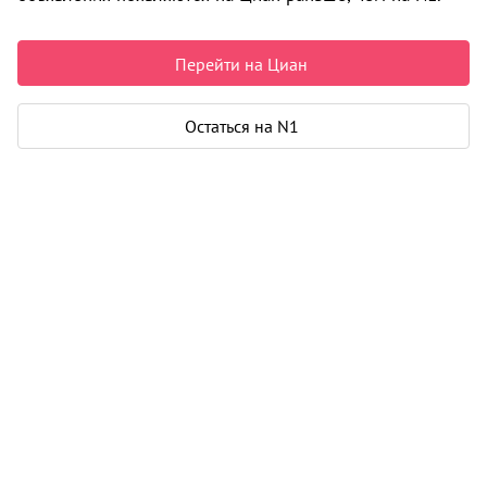
Недвижимость в Челябинске
Аренда
Квартиры долгосрочно
3-комнатные
0 объявлений
Перейти на Циан
Может быть полезно
Остаться на N1
Ипотека
Узнайте за 10 минут, какой кредит вам
одобрят банки
Подбор риелтора
Риелтор поможет купить или продать
любую недвижимость
Аренда трехкомнатных квартир в Челябинске
Все
по районам
Калининский район
Курчатовский