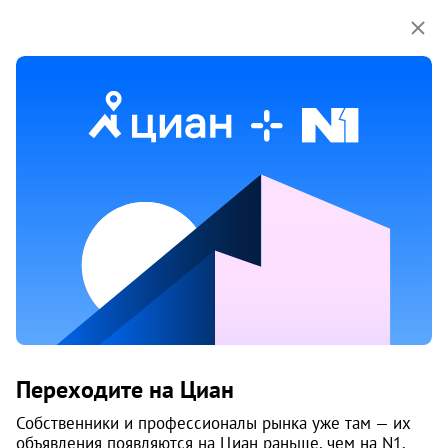
Мы используем куки-файлы.
Соглашение об
использовании
Аренда трехкомнатных квартир
в Челябинске
Ничего не найдено
Измените параметры поиска
или возвращайтесь позже,
когда появятся объявления
Изменить поиск
Переходите на Циан
Изменить поиск
Собственники и профессионалы рынка уже там — их
объявления появляются на Циан раньше, чем на N1.