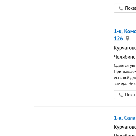
транспорта
Показ
000 ₽
1-к, Ком
126
Курчатов
Челябинс
Сдаётся ую
Приглашаем
есть всё д
заезда. Ни
просто при
Показ
Полностью 
стенка, вм
Кухня мечты
электрочайн
1-к, Сал
обеденная 
Хранение: 
Курчатов
квартира о