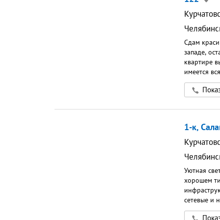
Курчатов
Челябинс
Сдам краси
западе, ост
квартире в
имеется вс
холодильни
Показ
кофеварка,
На огромно
город, где
вечера. В 
1-к, Сал
пятерочка,
Двор закры
Курчатов
видеонаблю
Челябинс
соседи все
спокойно, 
Уютная све
срок, поря
хорошем ти
женщине/ па
инфраструк
Собственни
сетевые и н
000 ₽
остановки 
Показ
большая до