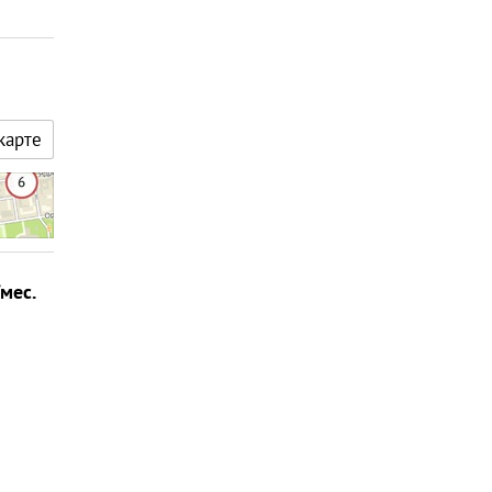
карте
/мес.