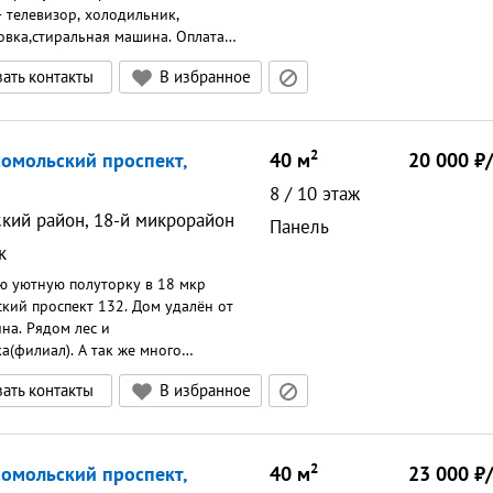
иближается к двушке.Парковка
- телевизор, холодильник,
о дворе.Залог составляет 15000
вка,стиральная машина. Оплата
жно частями. Курение и
мунальные платежи включены.
ать контакты
В избранное
 с детьми и животными
00т.р возвращается после
 Коммунальные услуги
 Можно разделить на 2 платежа.
Предоплата за 1 месяцЗалог 20
даётся только некурящим и
ым.Предоплата за 1 месяцЗалог 15
2
сомольский проспект,
40
м
20 000
8
/
10
этаж
ский район, 18-й микрорайон
Панель
к
ю уютную полуторку в 18 мкр
кий проспект 132. Дом удалён от
ина. Рядом лес и
а(филиал). А так же много
 аптек. В квартире остаётся все :
ать контакты
В избранное
ки, кастрюли, стиралка,
к, телевизор на кухне. Всем этим
жно пользоваться. Детскую
брал, диван заменён на новый.
2
сомольский проспект,
40
м
23 000
 на просмотр. Я собственник. С