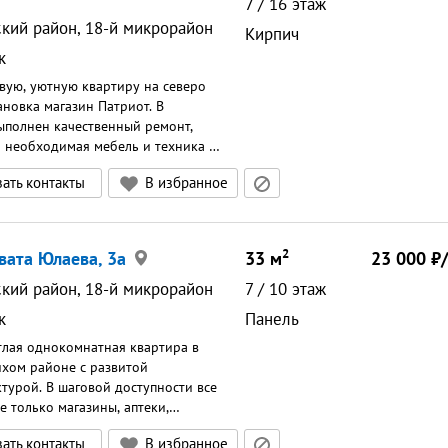
7
/
16
этаж
ский район, 18-й микрорайон
Кирпич
к
вую, уютную квартиру на северо
ановка магазин Патриот. В
ыполнен качественный ремонт,
я необходимая мебель и техника (
к, микроволновая печь, чайник,
ать контакты
В избранное
 телевизор, стиральная машина).
й лоджии панарамный вид на
 можно проводить романтические
шаговой доступности магазин Спар,
2
авата Юлаева, 3а
33
м
23 000
 монетка, в доме КБ, ИНВЕСТБАНК.
тый, парковка во дворе под
ский район, 18-й микрорайон
7
/
10
этаж
дением, в подъезде консьерж,
к
Панель
 обеспеченные люди. Тихо,
безопасно. Сдается на длительный
тлая однокомнатная квартира в
дочным людям , мужчине/
хом районе с развитой
ре , без детей, без животных.
турой. В шаговой доступности все
к.Предоплата за 1 месяцЗалог 10
е только магазины, аптеки,
общественного транспорта,
ать контакты
В избранное
ступная парковка для а/м.В