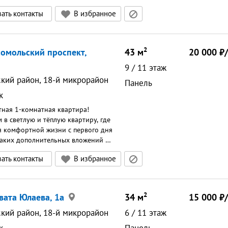
.Предоплата за 1 месяцЗалог 10
ать контакты
В избранное
2
сомольский проспект,
43
м
20 000
9
/
11
этаж
ский район, 18-й микрорайон
Панель
к
тная 1-комнатная квартира!
 в светлую и тёплую квартиру, где
ля комфортной жизни с первого дня
каких дополнительных вложений —
возите свои вещи! Что внутри:
ать контакты
В избранное
меблирована: удобный диван,
естительные шкафы. телевизор.
 (9 кв.м): кухонный гарнитур,
ик, СВЧ-печь, плита, вытяжка,
2
авата Юлаева, 1а
34
м
15 000
зона. Новая стиральная машина.
просторная кладовка. Атмосфера:
ский район, 18-й микрорайон
6
/
11
этаж
чень солнечная и светлая.