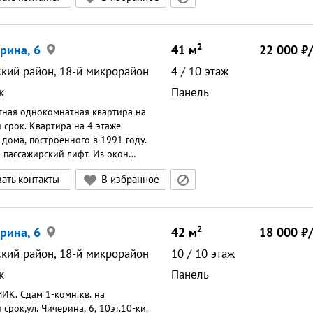
свежий'' ремонт, имеется все
е для проживания. Заключается
енды, предусмотрен
2
ерина, 6
41
м
22 000
оплата за 1 месяцЗалог 15 000 ₽
ский район, 18-й микрорайон
4
/
10
этаж
к
Панель
тная однокомнатная квартира на
к. Квартира на 4 этаже
 дома, построенного в 1991 году.
ь пассажирский лифт. Из окон
я приятный вид на двор.Свежий
ать контакты
В избранное
олеум, обои, письменный и
тол, кухонные столешницы
новые. Обновлена проводка,
етильники, трубы, сантехника.
2
ерина, 6
42
м
18 000
 трубы и радиаторы. Все свежее
Новые нераспакованные шторка для
ский район, 18-й микрорайон
10
/
10
этаж
нга и одеяло икея. При
к
Панель
сти могу предоставить посуду.В
ного мест хранения, гардеробная
К. Сдам 1-комн.кв. на
ри этом квартира просторная по
срок,ул. Чичерина, 6, 10эт.10-ки.