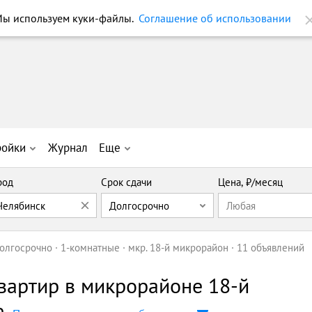
ройки
Журнал
Еще
род
Срок сдачи
Цена, ₽/месяц
 Челябинск
Долгосрочно
Любая
олгосрочно
1-комнатные
мкр. 18-й микрорайон
11 объявлений
вартир в микрорайоне 18-й
е