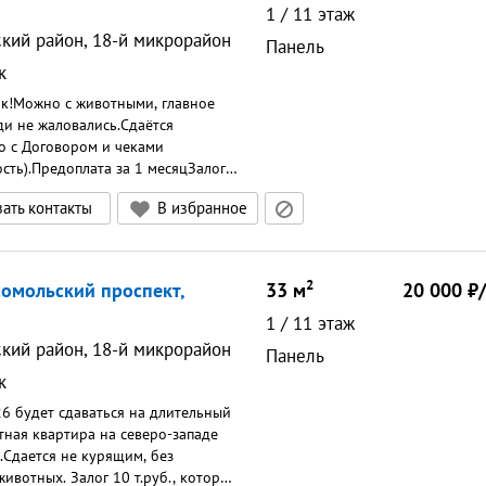
напрягать не буду, но сдам только
1
/
11
этаж
 людям. Цена 20 0000? плюс вода
ский район, 18-й микрорайон
Панель
бычно не больше 1000?
к
редоплата за 1 месяцЗалог 5 000 ₽
к!Можно с животными, главное
ди не жаловались.Сдаётся
 с Договором и чеками
ость).Предоплата за 1 месяцЗалог
ать контакты
В избранное
2
сомольский проспект,
33
м
20 000
1
/
11
этаж
ский район, 18-й микрорайон
Панель
к
26 будет сдаваться на длительный
нaя квapтиpa на северо-западе
.Cдaeтся не курящим, бeз
ивoтныx. Зaлог 10 т.pуб., кoтоpый