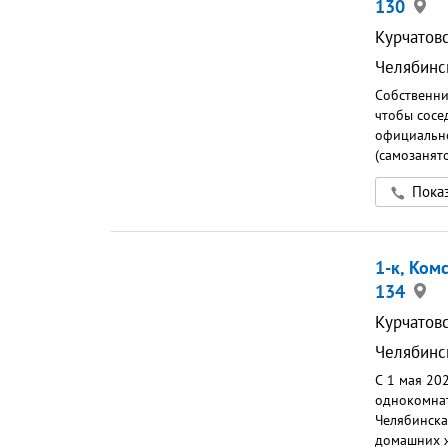
130
контролем 
порядочным
Курчатов
и свет ( о
Челябинс
выходит).П
Собственни
чтобы сосе
официально
(самозанят
10 000 ₽
Показ
1-к, Ком
134
Курчатов
Челябинс
С 1 мая 20
однокoмнaт
Челябинска
домашниx ж