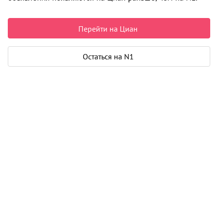
Недвижимость в Луговом
Продажа
Квартиры
Новостройки
1-комнатные
0 объявлений
Перейти на Циан
Может быть полезно
Остаться на N1
Ипотека
Узнайте за 10 минут, какой кредит вам
одобрят банки
Подбор риелтора
Риелтор поможет купить или продать
любую недвижимость