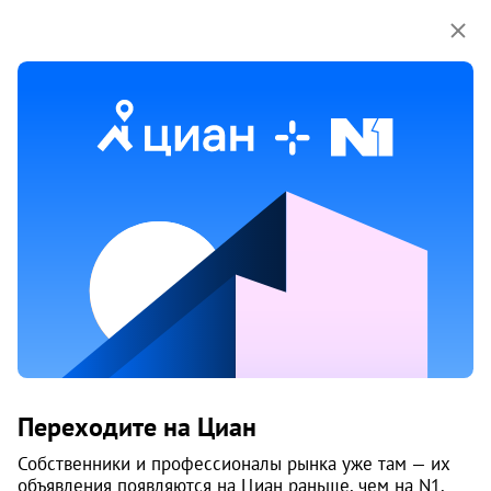
Мы используем куки-файлы.
Соглашение об
использовании
Продажа однокомнатных квартир
в Луговом
Ничего не найдено
Измените параметры поиска
или возвращайтесь позже,
когда появятся объявления
Изменить поиск
Переходите на Циан
Изменить поиск
Собственники и профессионалы рынка уже там — их
объявления появляются на Циан раньше, чем на N1.