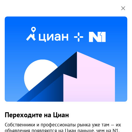
Мы используем куки-файлы.
Соглашение об
использовании
Дом
ул. Свободы, 100
Советский район
, Вокзал
Челябинск
Срок сдачи
1967
Этажей
9
Класс
эконом
Материал
кирпич
Характеристики
Переходите на Циан
Собственники и профессионалы рынка уже там — их
Придомовая территория
объявления появляются на Циан раньше, чем на N1.