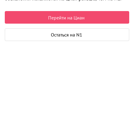
Цены на квартиры
2
132 678
/м
Перейти на Циан
От застройщика
Все
2
1-к от 32 м
Остаться на N1
1
4 350 000
2
2-к от 41 м
1
5 400 000
i