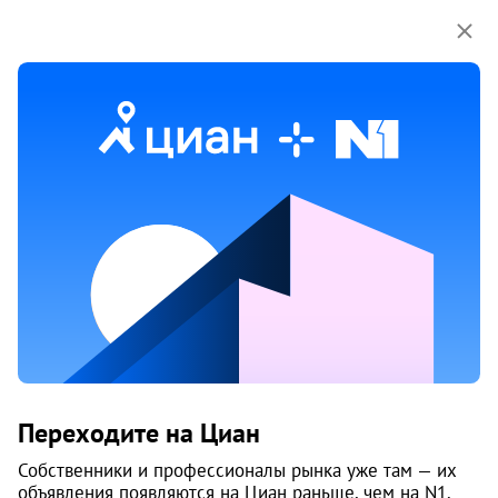
Дом
Дом №15
Центральный район
, Манхэттен
Челябинск
Манхэттен
Срок сдачи
IV-2026 г.
Этажей
13
Класс
комфорт
Материал
бетонные блоки
Переходите на Циан
Характеристики
Собственники и профессионалы рынка уже там — их
объявления появляются на Циан раньше, чем на N1.
2